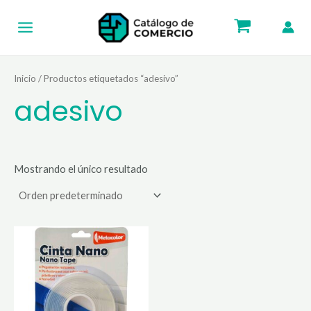
Ir
Main
al
Menu
contenido
Inicio
/ Productos etiquetados “adesivo”
adesivo
Mostrando el único resultado