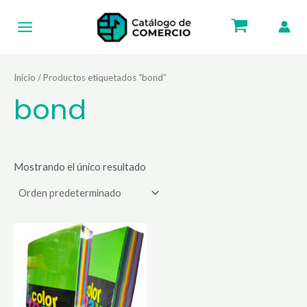
Ir
Main
al
Menu
contenido
Inicio
/ Productos etiquetados “bond”
bond
Mostrando el único resultado