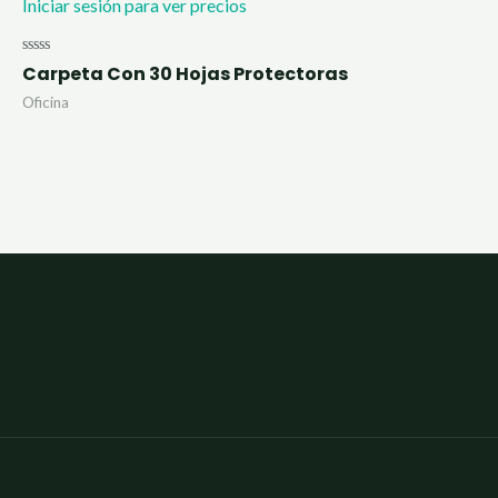
Iniciar sesión para ver precios
Valorado
Carpeta Con 30 Hojas Protectoras
con
0
Oficina
de
5