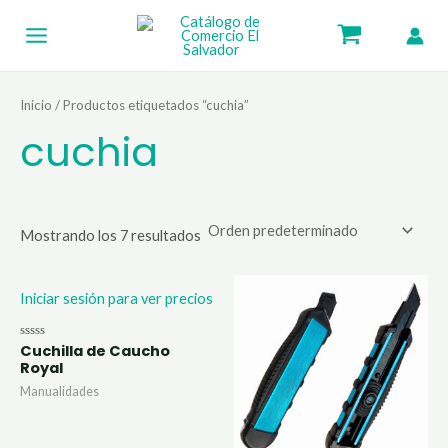
Ir
Main
al
Menu
contenido
Inicio
/ Productos etiquetados “cuchia”
cuchia
Mostrando los 7 resultados
Iniciar sesión para ver precios
Cuchilla de Caucho
Valorado
con
Royal
0
de
Manualidades
5