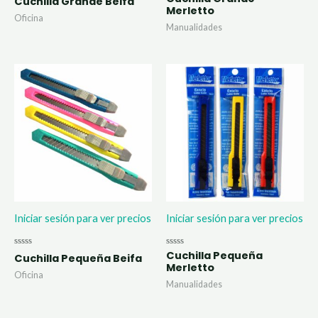
Cuchilla Grande Beifa
con
con
Merletto
0
0
Oficina
de
de
Manualidades
5
5
Iniciar sesión para ver precios
Iniciar sesión para ver precios
Cuchilla Pequeña
Valorado
Valorado
Cuchilla Pequeña Beifa
con
con
Merletto
0
0
Oficina
de
de
Manualidades
5
5