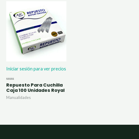
Iniciar sesión para ver precios
Repuesto Para Cuchilla
Valorado
con
Caja 100 Unidades Royal
0
de
Manualidades
5