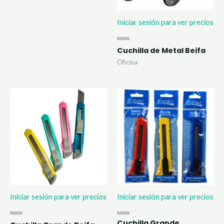
Iniciar sesión para ver precios
Valorado
Cuchilla de Metal Beifa
con
0
Oficina
de
5
Iniciar sesión para ver precios
Iniciar sesión para ver precios
Cuchilla Grande
Valorado
Valorado