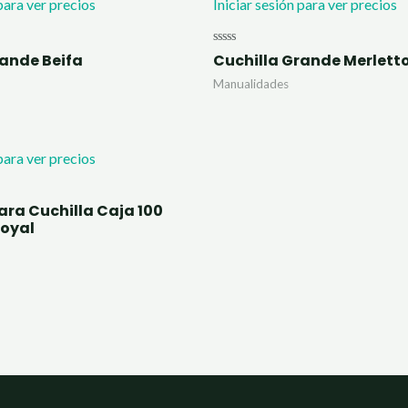
 para ver precios
Iniciar sesión para ver precios
Valorado
rande Beifa
Cuchilla Grande Merlett
con
0
Manualidades
de
5
 para ver precios
ara Cuchilla Caja 100
oyal