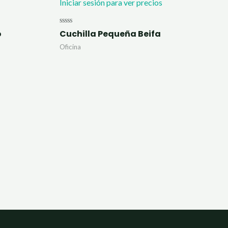
Iniciar sesión para ver precios
Valorado
o
Cuchilla Pequeña Beifa
con
0
Oficina
de
5