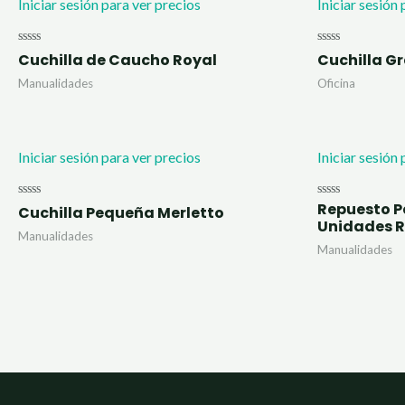
Iniciar sesión para ver precios
Iniciar sesión
Valorado
Valorado
Cuchilla de Caucho Royal
Cuchilla G
con
con
0
0
Manualidades
Oficina
de
de
5
5
Iniciar sesión para ver precios
Iniciar sesión
Repuesto P
Valorado
Valorado
Cuchilla Pequeña Merletto
con
con
Unidades R
0
0
Manualidades
de
de
Manualidades
5
5