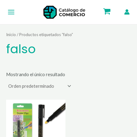
Ir
Main
al
Menu
contenido
Inicio
/ Productos etiquetados “falso”
falso
Mostrando el único resultado