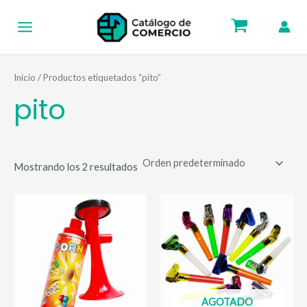
Ir
Main
al
Menu
contenido
Inicio
/ Productos etiquetados “pito”
pito
Mostrando los 2 resultados
AGOTADO