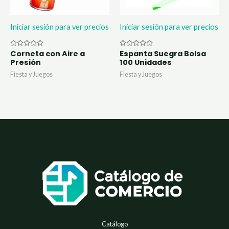
Iniciar sesión para ver precios
Iniciar sesión para ver precios
Corneta con Aire a
Espanta Suegra Bolsa
Valorado
Valorado
con
con
Presión
100 Unidades
0
0
de
de
Fiesta y Juegos
Fiesta y Juegos
5
5
Catálogo