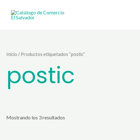
Ir
al
contenido
Inicio
/ Productos etiquetados “postic”
postic
Mostrando los 3 resultados