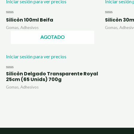
Iniciar sesión para ver precios
Iniciar sesión
Valorado
Valorado
Silicòn 100ml Beifa
Silicòn 30m
con
con
0
0
Gomas, Adhesivos
Gomas, Adhesiv
de
de
5
5
AGOTADO
Iniciar sesión para ver precios
Silicòn Delgado Transparente Royal
Valorado
con
25cm (65 Unids) 700g
0
de
Gomas, Adhesivos
5