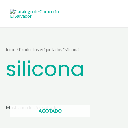
Ir
al
contenido
Inicio
/ Productos etiquetados “silicona”
silicona
Mostrando los 5 resultados
AGOTADO