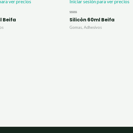
 para ver precios
Iniciar sesión para ver precios
Valorado
l Beifa
Silicòn 60ml Beifa
con
0
os
Gomas, Adhesivos
de
5