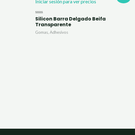
Iniciar sesión para ver precios
Silicon Barra Delgado Beifa
Valorado
con
Transparente
0
de
Gomas, Adhesivos
5