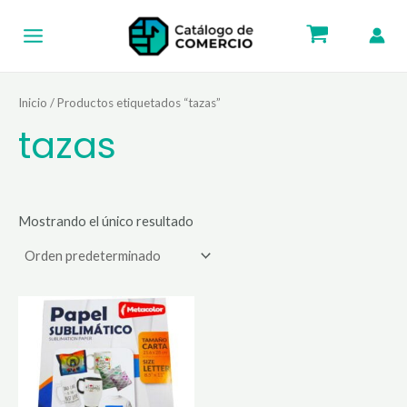
Ir
Main
al
Menu
contenido
Inicio
/ Productos etiquetados “tazas”
tazas
Mostrando el único resultado