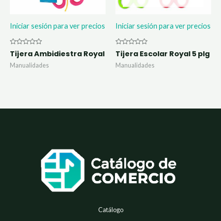
Iniciar sesión para ver precios
Iniciar sesión para ver precios
Valorado
Valorado
Tijera Ambidiestra Royal
Tijera Escolar Royal 5 plg
con
con
0
0
Manualidades
Manualidades
de
de
5
5
Catálogo