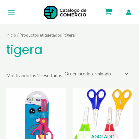
Ir
Main
al
Menu
contenido
Inicio
/ Productos etiquetados “tigera”
tigera
Mostrando los 2 resultados
AGOTADO