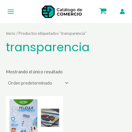
Ir
Main
al
Menu
contenido
Inicio
/ Productos etiquetados “transparencia”
transparencia
Mostrando el único resultado