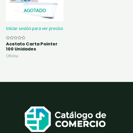
AGOTADO
Iniciar sesión para ver precios
Acetato Carta Pointer
Valorado
con
100 Unidades
0
de
Oficina
5