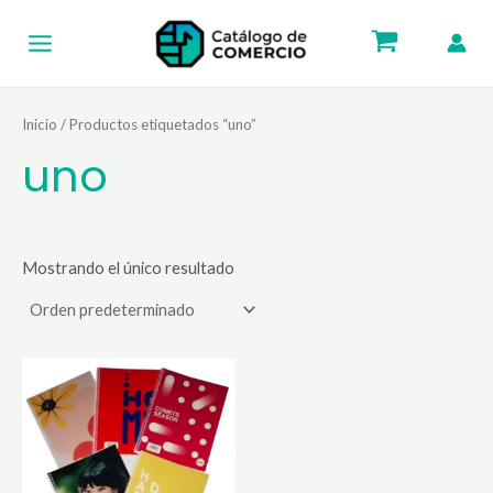
Ir
Main
al
Menu
contenido
Inicio
/ Productos etiquetados “uno”
uno
Mostrando el único resultado