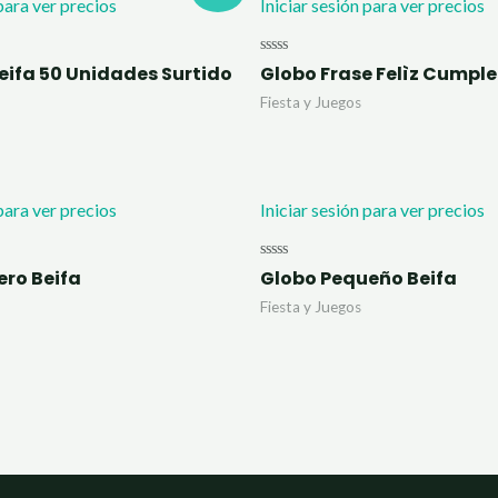
 para ver precios
Iniciar sesión para ver precios
Valorado
eifa 50 Unidades Surtido
Globo Frase Felìz Cumpl
con
0
Fiesta y Juegos
de
5
 para ver precios
Iniciar sesión para ver precios
Valorado
ro Beifa
Globo Pequeño Beifa
con
0
Fiesta y Juegos
de
5