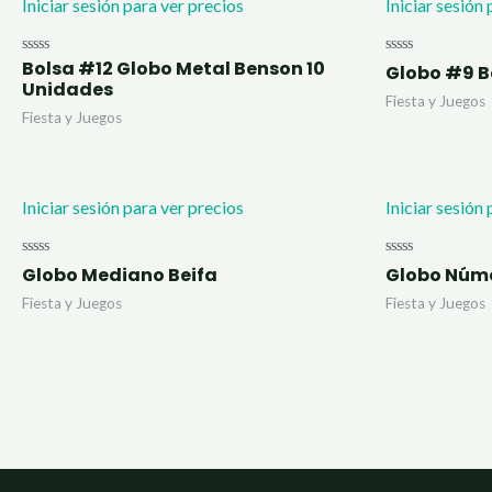
Iniciar sesión para ver precios
Iniciar sesión
Bolsa #12 Globo Metal Benson 10
Valorado
Valorado
Globo #9 B
con
con
Unidades
0
0
Fiesta y Juegos
de
de
Fiesta y Juegos
5
5
Iniciar sesión para ver precios
Iniciar sesión
Valorado
Valorado
Globo Mediano Beifa
Globo Núme
con
con
0
0
Fiesta y Juegos
Fiesta y Juegos
de
de
5
5