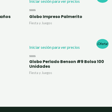
Iniciar sesión para ver precios
Valorado
eaños
Globo Impreso Palmerito
con
0
Fiesta y Juegos
de
5
¡Oferta!
Iniciar sesión para ver precios
Globo Perlado Benson #9 Bolsa 100
Valorado
con
Unidades
0
de
Fiesta y Juegos
5