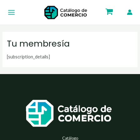
Ir
Main
al
Menu
contenido
Tu membresía
[subscription_details]
Catálogo