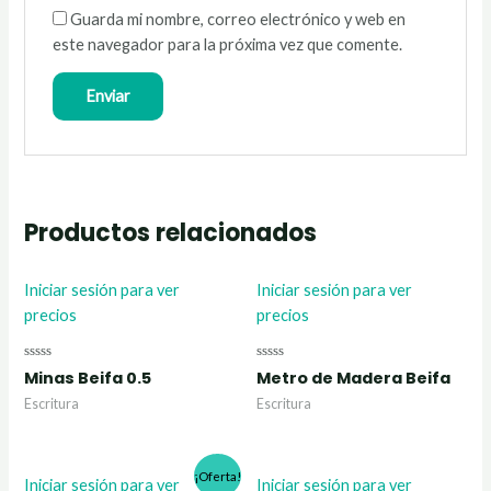
Guarda mi nombre, correo electrónico y web en
este navegador para la próxima vez que comente.
Productos relacionados
Iniciar sesión para ver
Iniciar sesión para ver
precios
precios
Valorado
Valorado
Minas Beifa 0.5
Metro de Madera Beifa
con
con
0
0
Escritura
Escritura
de
de
5
5
¡Oferta!
Iniciar sesión para ver
Iniciar sesión para ver