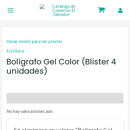
Ir
Main
al
Menu
contenido
Iniciar sesión para ver precios
Escritura
Bolìgrafo Gel Color (Blister 4
unidades)
Valoraciones (0)
No hay valoraciones aún.
Sé el primero en valorar “Bolìgrafo Gel