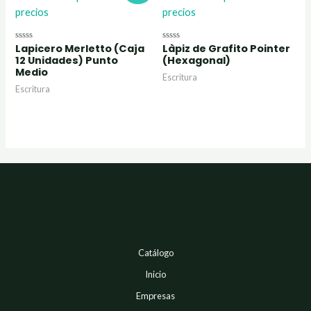
precios
precios
Lapicero Merletto (Caja
Làpiz de Grafito Pointer
Valorado
Valorado
con
con
12 Unidades) Punto
(Hexagonal)
0
0
Medio
de
de
Escritura
5
5
Escritura
Catálogo
Inicio
Empresas