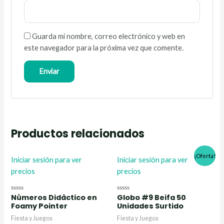
Guarda mi nombre, correo electrónico y web en
este navegador para la próxima vez que comente.
Productos relacionados
¡Oferta!
Iniciar sesión para ver
Iniciar sesión para ver
precios
precios
Nùmeros Didàctico en
Globo #9 Beifa 50
Valorado
Valorado
con
con
Foamy Pointer
Unidades Surtido
0
0
de
de
Fiesta y Juegos
Fiesta y Juegos
5
5