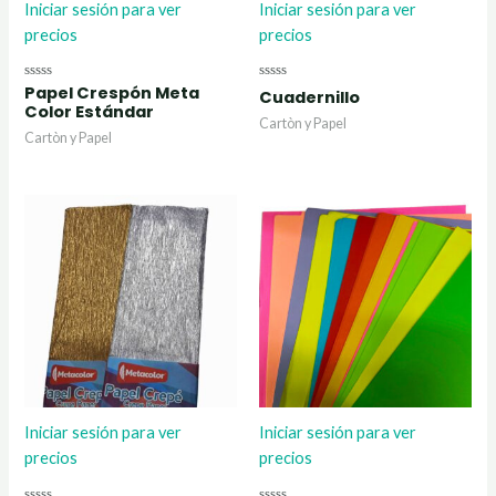
Iniciar sesión para ver
Iniciar sesión para ver
precios
precios
Papel Crespón Meta
Valorado
Valorado
Cuadernillo
con
con
Color Estándar
0
0
Cartòn y Papel
de
de
Cartòn y Papel
5
5
Iniciar sesión para ver
Iniciar sesión para ver
precios
precios