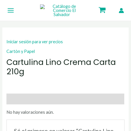
Ir
Main
al
Menu
contenido
Iniciar sesión para ver precios
Cartòn y Papel
Cartulina Lino Crema Carta
210g
Valoraciones (0)
No hay valoraciones aún.
Sé el primero en valorar “Cartulina Lino