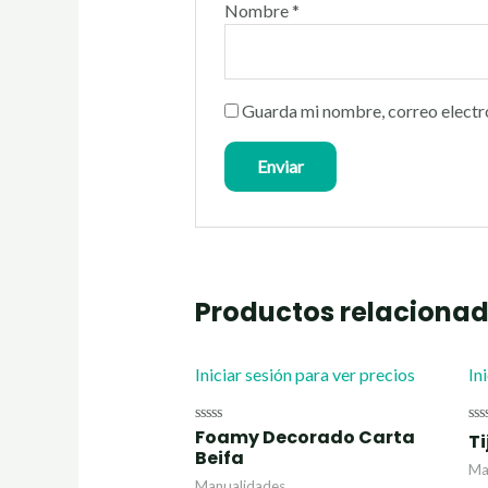
Nombre
*
Guarda mi nombre, correo electr
Productos relaciona
Iniciar sesión para ver precios
In
Foamy Decorado Carta
Valorado
Va
Ti
con
co
Beifa
0
0
Ma
de
de
Manualidades