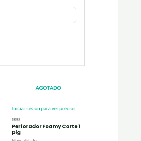
AGOTADO
Iniciar sesión para ver precios
Perforador Foamy Corte 1
Valorado
con
plg
0
de
Manualidades