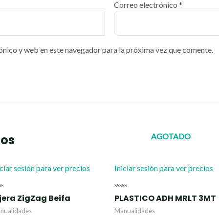
Correo electrónico
*
ónico y web en este navegador para la próxima vez que comente.
AGOTADO
dos
iciar sesión para ver precios
Iniciar sesión para ver precios
lorado
Valorado
jera ZigZag Beifa
PLASTICO ADH MRLT 3MT
n
con
0
nualidades
Manualidades
de