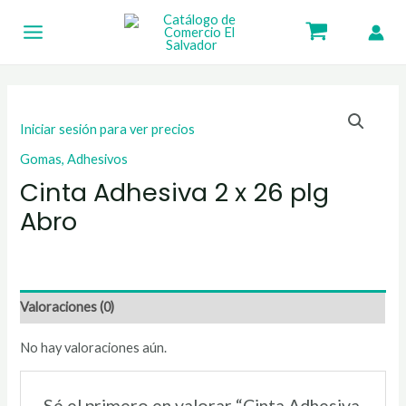
Ir
Main
al
Menu
contenido
Iniciar sesión para ver precios
Gomas, Adhesivos
Cinta Adhesiva 2 x 26 plg
Abro
Valoraciones (0)
No hay valoraciones aún.
Sé el primero en valorar “Cinta Adhesiva