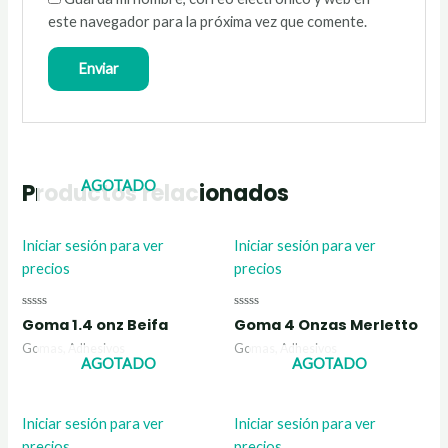
este navegador para la próxima vez que comente.
AGOTADO
Productos relacionados
Iniciar sesión para ver
Iniciar sesión para ver
precios
precios
Valorado
Valorado
Goma 1.4 onz Beifa
Goma 4 Onzas Merletto
con
con
0
0
Gomas, Adhesivos
Gomas, Adhesivos
de
de
AGOTADO
AGOTADO
5
5
Iniciar sesión para ver
Iniciar sesión para ver
precios
precios