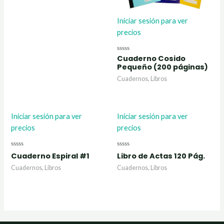
Iniciar sesión para ver
precios
Cuaderno Cosido
Valorado
con
Pequeño (200 páginas)
0
de
Cuadernos, Libros
5
Iniciar sesión para ver
Iniciar sesión para ver
precios
precios
Valorado
Valorado
Cuaderno Espiral #1
Libro de Actas 120 Pág.
con
con
0
0
Cuadernos, Libros
Cuadernos, Libros
de
de
5
5