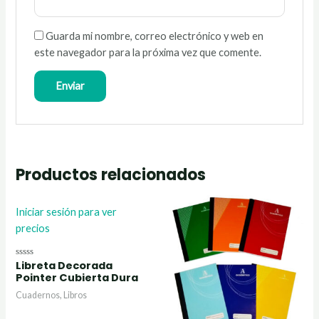
Guarda mi nombre, correo electrónico y web en
este navegador para la próxima vez que comente.
Productos relacionados
Iniciar sesión para ver
precios
Libreta Decorada
Valorado
con
Pointer Cubierta Dura
0
de
Cuadernos, Libros
5