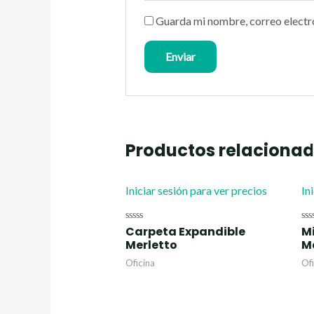
Guarda mi nombre, correo electr
Productos relaciona
Iniciar sesión para ver precios
In
Carpeta Expandible
M
Valorado
Va
con
co
Merletto
M
0
0
de
de
Oficina
Of
5
5