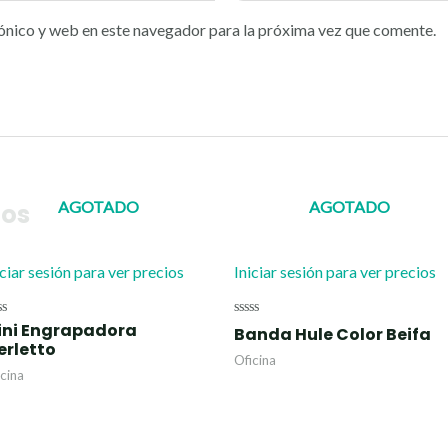
ónico y web en este navegador para la próxima vez que comente.
AGOTADO
AGOTADO
dos
iciar sesión para ver precios
Iniciar sesión para ver precios
ini Engrapadora
lorado
Valorado
Banda Hule Color Beifa
n
con
erletto
0
Oficina
de
icina
5