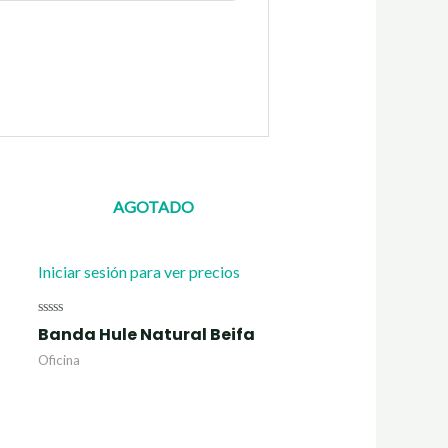
AGOTADO
Iniciar sesión para ver precios
Valorado
Banda Hule Natural Beifa
con
0
Oficina
de
5