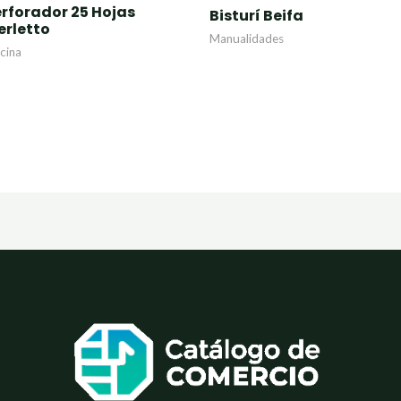
erforador 25 Hojas
lorado
Valorado
Bisturí Beifa
n
con
erletto
0
Manualidades
de
icina
5