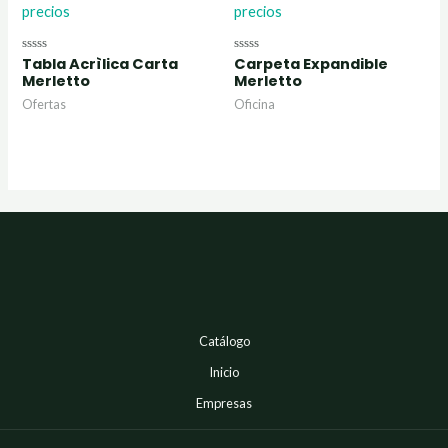
precios
precios
Tabla Acrìlica Carta
Carpeta Expandible
Valorado
Valorado
con
con
Merletto
Merletto
0
0
de
de
Ofertas
Oficina
5
5
Catálogo
Inicio
Empresas