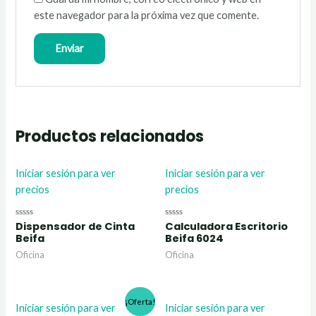
este navegador para la próxima vez que comente.
Productos relacionados
Iniciar sesión para ver
Iniciar sesión para ver
precios
precios
Dispensador de Cinta
Calculadora Escritorio
Valorado
Valorado
con
con
Beifa
Beifa 6024
0
0
de
de
Oficina
Oficina
5
5
¡Oferta!
Iniciar sesión para ver
Iniciar sesión para ver