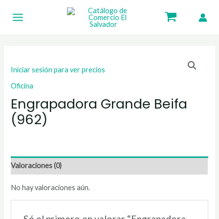
Ir
Main
al
Menu
contenido
Iniciar sesión para ver precios
Oficina
Engrapadora Grande Beifa
(962)
Valoraciones (0)
No hay valoraciones aún.
Sé el primero en valorar “Engrapadora