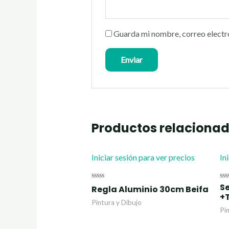
Guarda mi nombre, correo electr
Productos relaciona
Iniciar sesión para ver precios
In
S
Valorado
Va
Regla Aluminio 30cm Beifa
con
co
+
0
0
Pintura y Dibujo
de
de
Pi
5
5