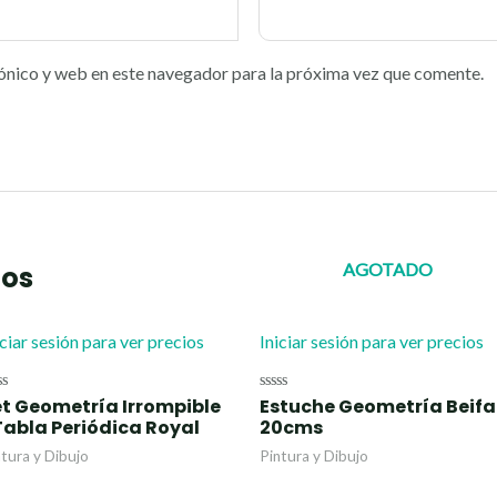
ónico y web en este navegador para la próxima vez que comente.
AGOTADO
dos
iciar sesión para ver precios
Iniciar sesión para ver precios
et Geometría Irrompible
Estuche Geometría Beifa
lorado
Valorado
n
con
Tabla Periódica Royal
20cms
0
de
ntura y Dibujo
Pintura y Dibujo
5