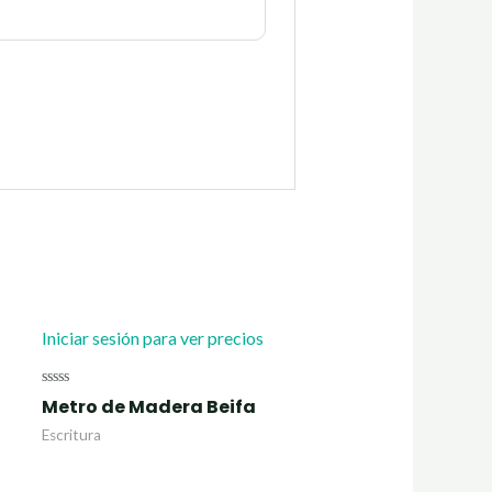
Iniciar sesión para ver precios
Valorado
Metro de Madera Beifa
con
0
Escritura
de
5