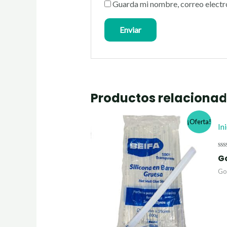
Guarda mi nombre, correo electr
Productos relaciona
¡Oferta!
In
Va
G
co
0
Go
de
5