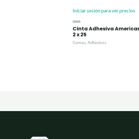
Iniciar sesión para ver precios
Cinta Adhesiva America
Valorado
con
2 x 25
0
de
Gomas, Adhesivos
5