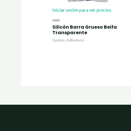
Iniciar sesión para ver precios
Silicòn Barra Grueso Beifa
Valorado
con
Transparente
0
de
Gomas, Adhesivos
5