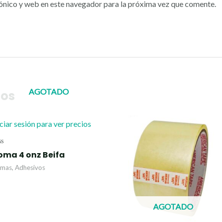
ónico y web en este navegador para la próxima vez que comente.
AGOTADO
dos
iciar sesión para ver precios
lorado
oma 4 onz Beifa
n
mas, Adhesivos
AGOTADO