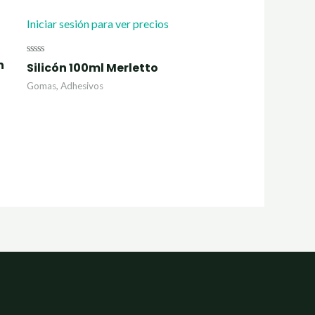
Iniciar sesión para ver precios
n
Valorado
Silicón 100ml Merletto
con
0
Gomas, Adhesivos
de
5