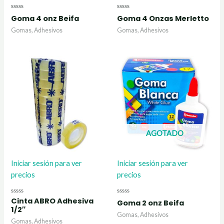
Valorado
Valorado
Goma 4 onz Beifa
Goma 4 Onzas Merletto
con
con
0
0
Gomas, Adhesivos
Gomas, Adhesivos
de
de
5
5
AGOTADO
Iniciar sesión para ver
Iniciar sesión para ver
precios
precios
Cinta ABRO Adhesiva
Valorado
Valorado
Goma 2 onz Beifa
con
con
1/2″
0
0
Gomas, Adhesivos
de
de
Gomas, Adhesivos