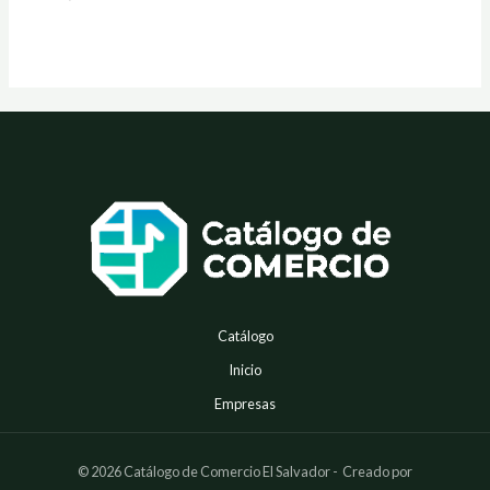
5
5
Catálogo
Inicio
Empresas
© 2026 Catálogo de Comercio El Salvador - Creado por