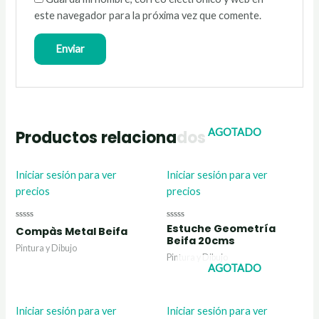
este navegador para la próxima vez que comente.
AGOTADO
Productos relacionados
Iniciar sesión para ver
Iniciar sesión para ver
precios
precios
Estuche Geometría
Valorado
Valorado
Compàs Metal Beifa
con
con
Beifa 20cms
0
0
Pintura y Dibujo
de
de
Pintura y Dibujo
5
5
AGOTADO
Iniciar sesión para ver
Iniciar sesión para ver