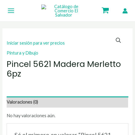
Ir
Main
al
Menu
contenido
Iniciar sesión para ver precios
Pintura y Dibujo
Pincel 5621 Madera Merletto
6pz
Valoraciones (0)
No hay valoraciones aún.
Sé el primero en valorar “Pincel 5621