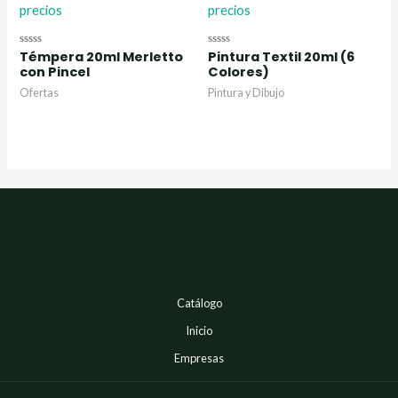
precios
precios
Témpera 20ml Merletto
Pintura Textil 20ml (6
Valorado
Valorado
con
con
con Pincel
Colores)
0
0
de
de
Ofertas
Pintura y Dibujo
5
5
Catálogo
Inicio
Empresas