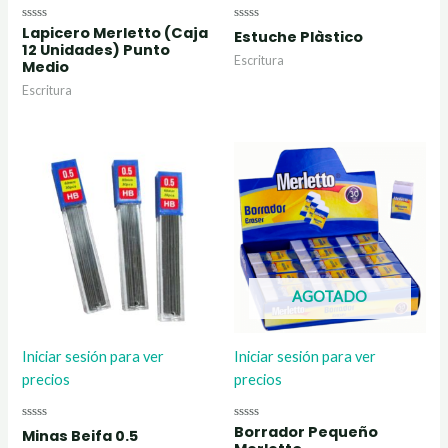
Lapicero Merletto (Caja
Valorado
Valorado
Estuche Plàstico
con
con
12 Unidades) Punto
0
0
Escritura
Medio
de
de
5
5
Escritura
AGOTADO
Iniciar sesión para ver
Iniciar sesión para ver
precios
precios
Borrador Pequeño
Valorado
Valorado
Minas Beifa 0.5
con
con