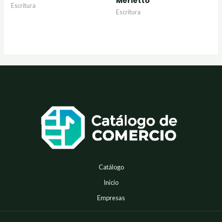
Merletto
0
0
Escritura
de
de
Escritura
5
5
Catálogo
Inicio
Empresas