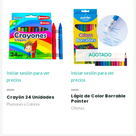
AGOTADO
Iniciar sesión para ver
Iniciar sesión para ver
precios
precios
Lápiz de Color Borrable
Valorado
Valorado
Crayòn 24 Unidades
con
con
Pointer
0
0
Plumones y Colores
de
de
Ofertas
5
5