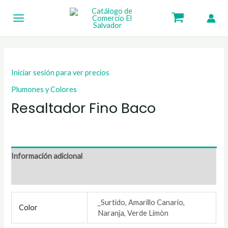
Ir
Main
al
Menu
contenido
Iniciar sesión para ver precios
Plumones y Colores
Resaltador Fino Baco
Información adicional
Valoraciones (0)
_Surtido, Amarillo Canario,
Color
Naranja, Verde Limòn