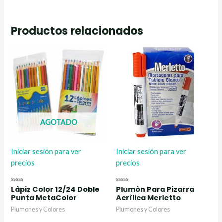
Productos relacionados
AGOTADO
Iniciar sesión para ver
Iniciar sesión para ver
precios
precios
Làpiz Color 12/24 Doble
Plumòn Para Pizarra
Valorado
Valorado
con
con
Punta MetaColor
Acrìlica Merletto
0
0
de
de
Plumones y Colores
Plumones y Colores
5
5