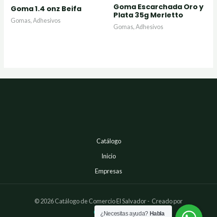
Goma Escarchada Oro y
Valorado
Valorado
Goma 1.4 onz Beifa
con
con
Plata 35g Merletto
0
0
Gomas, Adhesivos
de
de
Gomas, Adhesivos
5
5
Catálogo
Inicio
Empresas
© 2026 Catálogo de Comercio El Salvador - Creado por
Cuernosoft
¿Necesitas ayuda?
Habla