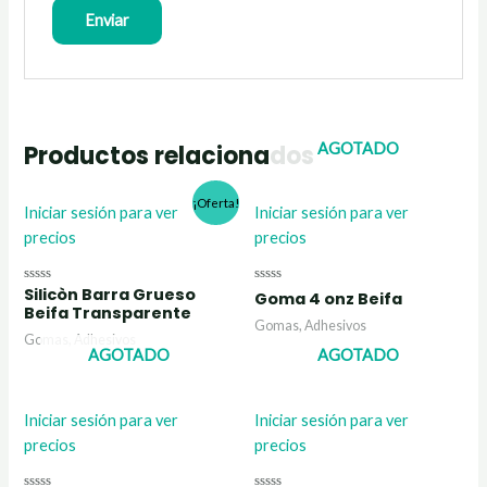
AGOTADO
Productos relacionados
¡Oferta!
Iniciar sesión para ver
Iniciar sesión para ver
precios
precios
Silicòn Barra Grueso
Valorado
Valorado
Goma 4 onz Beifa
con
con
Beifa Transparente
0
0
Gomas, Adhesivos
de
de
Gomas, Adhesivos
5
5
AGOTADO
AGOTADO
Iniciar sesión para ver
Iniciar sesión para ver
precios
precios