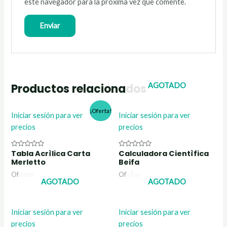
este navegador para la próxima vez que comente.
AGOTADO
Productos relacionados
¡Oferta!
Iniciar sesión para ver
Iniciar sesión para ver
precios
precios
Tabla Acrìlica Carta
Calculadora Cientìfica
Valorado
Valorado
con
con
Merletto
Beifa
0
0
de
de
Ofertas
Oficina
5
5
AGOTADO
AGOTADO
Iniciar sesión para ver
Iniciar sesión para ver
precios
precios