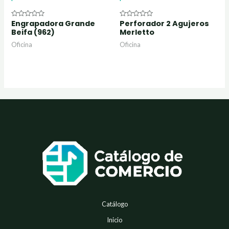
Engrapadora Grande
Perforador 2 Agujeros
Valorado
Valorado
con
con
Beifa (962)
Merletto
0
0
de
de
Oficina
Oficina
5
5
Catálogo
Inicio